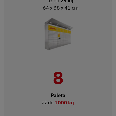
aż do
25 kg
64 x 38 x 41 cm
8
Paleta
aż do
1000 kg