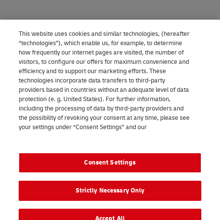
This website uses cookies and similar technologies, (hereafter
“technologies”), which enable us, for example, to determine
how frequently our internet pages are visited, the number of
visitors, to configure our offers for maximum convenience and
efficiency and to support our marketing efforts. These
technologies incorporate data transfers to third-party
providers based in countries without an adequate level of data
protection (e. g. United States). For further information,
including the processing of data by third-party providers and
the possibility of revoking your consent at any time, please see
your settings under “Consent Settings” and our
Privacy
Odwiedź nas na:
notice
Legal Notice
Consent Settings
2026 © - wszelkie prawa zastrzeżone
Strictly Necessary Only
Accept All