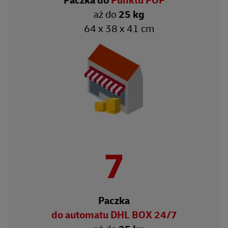
Paczka do
Punktu POP
aż do
25 kg
64 x 38 x 41 cm
7
Paczka
do automatu DHL BOX 24/7