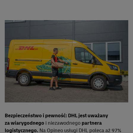
Bezpieczeństwo i pewność: DHL jest uważany
za wiarygodnego
i niezawodnego
partnera
logistycznego.
Na Opineo usługi DHL poleca aż 97%