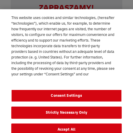
ZAPRASZAMY!
This website uses cookies and similar technologies, (hereafter
“technologies”), which enable us, for example, to determine
how frequently our internet pages are visited, the number of
visitors, to configure our offers for maximum convenience and
efficiency and to support our marketing efforts. These
technologies incorporate data transfers to third-party
providers based in countries without an adequate level of data
protection (e. g. United States). For further information,
including the processing of data by third-party providers and
the possibility of revoking your consent at any time, please see
Odwiedź nas na:
your settings under “Consent Settings” and our
Privacy
notice
Legal Notice
Consent Settings
2026 © - wszelkie prawa zastrzeżone
Strictly Necessary Only
Accept All