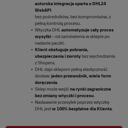
autorska integracja oparta o DHL24
WebAPI
bez pośredników, bez kompromisów, z
pełną kontrolą procesu.
Wtyczka DHL
automatyzuje cały proces
wysyłki
– od zamówienia w sklepie po
nadanie paczki.
Klient obsługuje pobrania,
ubezpieczenia i zwroty
bez wychodzenia
z Shopera.
DHL daje sklepom pełną elastyczność
dostaw:
jeden przewoźnik, wiele form
doręczenia
.
Sklep może wejść
na rynki zagraniczne
bez zmiany wtyczki i procesu
.
Nadawanie przesyłek poprzez wtyczkę
DHL jest
w 100% bezpłatne dla Klienta
.