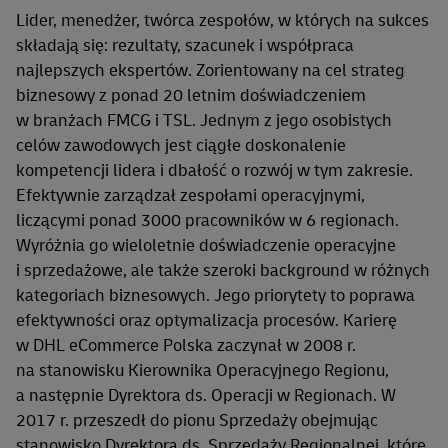
Lider, menedżer, twórca zespołów, w których na sukces
składają się: rezultaty, szacunek i współpraca
najlepszych ekspertów. Zorientowany na cel strateg
biznesowy z ponad 20 letnim doświadczeniem
w branżach FMCG i TSL. Jednym z jego osobistych
celów zawodowych jest ciągłe doskonalenie
kompetencji lidera i dbałość o rozwój w tym zakresie.
Efektywnie zarządzał zespołami operacyjnymi,
liczącymi ponad 3000 pracowników w 6 regionach.
Wyróżnia go wieloletnie doświadczenie operacyjne
i sprzedażowe, ale także szeroki background w różnych
kategoriach biznesowych. Jego priorytety to poprawa
efektywności oraz optymalizacja procesów. Karierę
w DHL eCommerce Polska zaczynał w 2008 r.
na stanowisku Kierownika Operacyjnego Regionu,
a następnie Dyrektora ds. Operacji w Regionach. W
2017 r. przeszedł do pionu Sprzedaży obejmując
stanowisko Dyrektora ds. Sprzedaży Regionalnej, które