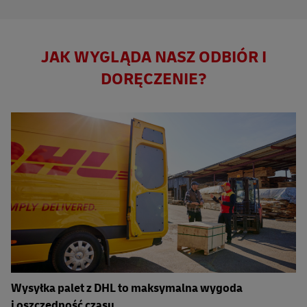
JAK WYGLĄDA NASZ ODBIÓR I
DORĘCZENIE?
Wysyłka palet z DHL to maksymalna wygoda
i oszczędność czasu.