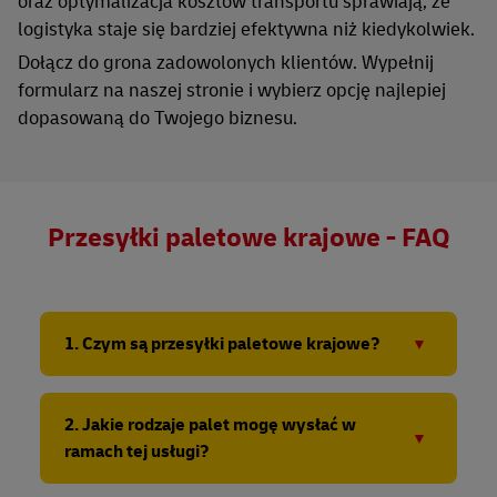
oraz optymalizacja kosztów transportu sprawiają, że
logistyka staje się bardziej efektywna niż kiedykolwiek.
Dołącz do grona zadowolonych klientów. Wypełnij
formularz na naszej stronie i wybierz opcję najlepiej
dopasowaną do Twojego biznesu.
Przesyłki paletowe krajowe - FAQ
1. Czym są przesyłki paletowe krajowe?
To rozwiązanie transportowe DHL eCommerce
dedykowane firmom, które potrzebują przewieźć
2. Jakie rodzaje palet mogę wysłać w
towary umieszczone na paletach w obrębie Polski w
ramach tej usługi?
sposób szybki, bezpieczny i korzystny cenowo.
Możesz wysłać
standardowe palety
o wymiarach