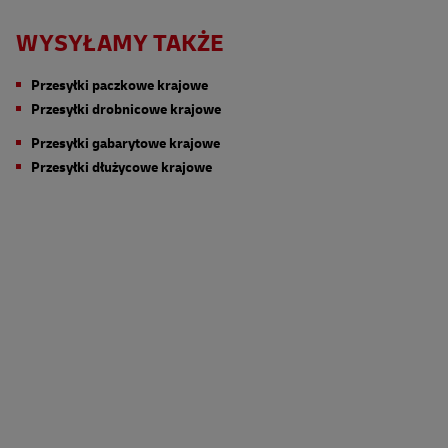
Integracja systemów i optymalizacja procesów
sprawiają, że przewóz palet jest szybki i efektywny.
WYSYŁAMY TAKŻE
Przesyłki paczkowe krajowe
Przesyłki drobnicowe krajowe
Przesyłki gabarytowe krajowe
Przesyłki dłużycowe krajowe