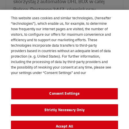
skorzystaj z automatów DHL BOX w całej
Polsce. Dostępne 24/7, również przy
sklepach Biedronka.
This website uses cookies and similar technologies, (hereafter
“technologies”), which enable us, for example, to determine
how frequently our internet pages are visited, the number of
visitors, to configure our offers for maximum convenience and
efficiency and to support our marketing efforts. These
technologies incorporate data transfers to third-party
providers based in countries without an adequate level of data
protection (e. g. United States). For further information,
including the processing of data by third-party providers and
the possibility of revoking your consent at any time, please see
your settings under “Consent Settings” and our
Privacy
Odwiedź nas na:
notice
Legal Notice
Consent Settings
2026 © - wszelkie prawa zastrzeżone
Strictly Necessary Only
Accept All